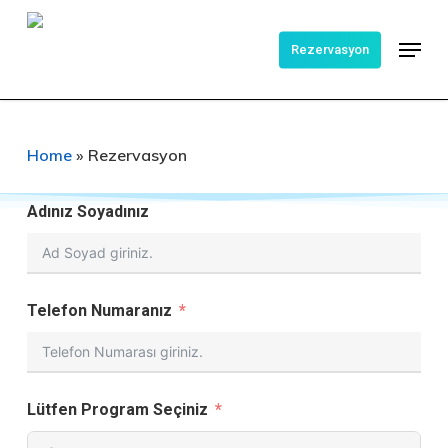
Ana
Menü
içeriğe
Rezervasyon
geç
Home
»
Rezervasyon
Adınız Soyadınız
Telefon Numaranız
Lütfen Program Seçiniz